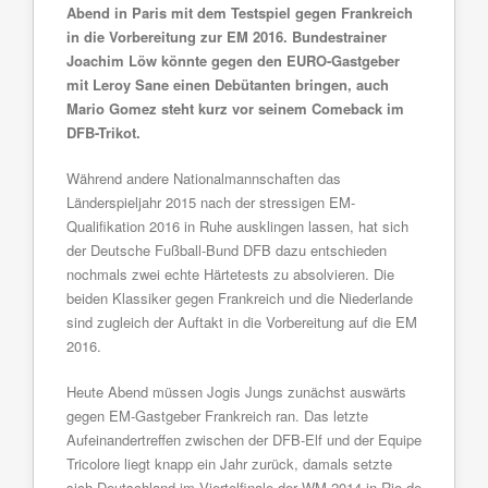
Abend in Paris mit dem Testspiel gegen Frankreich
in die Vorbereitung zur EM 2016. Bundestrainer
Joachim Löw könnte gegen den EURO-Gastgeber
mit Leroy Sane einen Debütanten bringen, auch
Mario Gomez steht kurz vor seinem Comeback im
DFB-Trikot.
Während andere Nationalmannschaften das
Länderspieljahr 2015 nach der stressigen EM-
Qualifikation 2016 in Ruhe ausklingen lassen, hat sich
der Deutsche Fußball-Bund DFB dazu entschieden
nochmals zwei echte Härtetests zu absolvieren. Die
beiden Klassiker gegen Frankreich und die Niederlande
sind zugleich der Auftakt in die Vorbereitung auf die EM
2016.
Heute Abend müssen Jogis Jungs zunächst auswärts
gegen EM-Gastgeber Frankreich ran. Das letzte
Aufeinandertreffen zwischen der DFB-Elf und der Equipe
Tricolore liegt knapp ein Jahr zurück, damals setzte
sich Deutschland im Viertelfinale der WM 2014 in Rio de