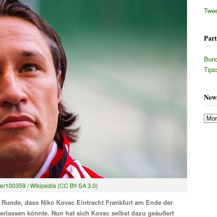
Twe
Par
Bund
Tipi
New
New
Arch
er100359 / Wikipedia (CC BY-SA 3.0)
Runde, dass Niko Kovac Eintracht Frankfurt am Ende der
rlassen könnte. Nun hat sich Kovac selbst dazu geäußert