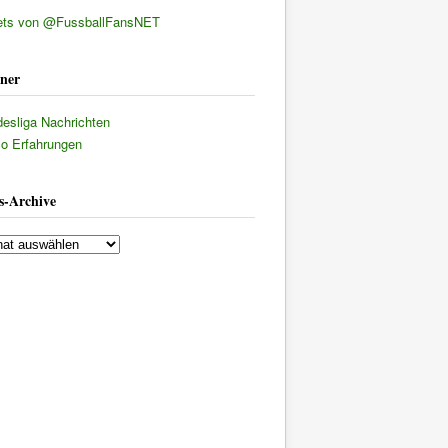
ets von @FussballFansNET
tner
esliga Nachrichten
co Erfahrungen
s-Archive
s-
ive